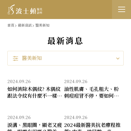
跳
:::
首頁
最新資訊
醫美新知
到
最新消息
醫
主
美
要
醫美新知
新
內
知
容
2024.09.26
2024.09.26
如何消除木偶紋? 木偶紋
油性肌膚、毛孔粗大、粉
跟法令紋有什麼不一樣?
刺痘痘冒不停，要如何保
常見的木偶紋醫美療程推
養改善呢？醫美的皮秒、
薦!
果酸煥膚、A醇煥膚有幫
助嗎？
2024.09.26
2024.09.26
淚溝、黑眼圈，顯老又疲
2024最新醫美抗老療程推