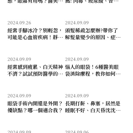
態，眼霜有用嗎？醫美哪
薦! 肉毒、玻尿酸、音波
些療程可改善？玻尿酸、
電波、埋線怎麼選? 臉
液態拉皮(舒顏萃、洢漣
凹、下垂、皮鬆、皺紋…
絲、艾莉斯等)、以及手術
2024.09.26
2024.09.09
該如何選擇？
經常手腳冰冷？別輕忽，
頭髮稀疏怎麼辦?帶你了
可能是心血管疾病！靜脈
解髮量變少的原因、症狀
雷射療法與其他改善方式
及改善方式
一次看
2024.09.09
2024.09.09
經常感到疲累、白天精神
惱人的眼袋！6種醫美眼
不濟？試試預防醫學的低
袋消除療程，教你如何消
能量靜脈雷射：讓血液享
除眼袋最有效
受日光浴的魔力
2024.09.09
2024.09.09
眼袋手術內開還是外開？
長期打鼾、鼻塞，居然是
優缺點？哪一個適合我？
睡眠不好、白天昏沈沈、
精神不好的原因! 改善打
鼾最有效的方法
2024.09.09
2024.09.06