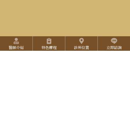
I
-
n
Y
2
s
o
5
t
u
2
快捷選單
a
T
7
醫師介紹
特色療程
診所位置
立即諮詢
g
u
3
r
b
L
3
a
e
I
3
N
E
本網站任何意見和建議，應視作一般性參考資料，適用處置果因
人而異，不能取代執業醫師之當面診斷及治療、建議。