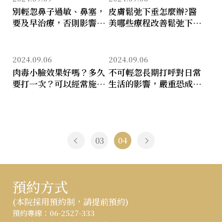
別輕忽鼻子過敏、鼻塞，
皮膚鬆弛下垂怎麼辦?醫
要及早治療，否則影響重
美哪些療程改善鬆弛下
大：注意力不集中，精神
垂?音波、電波、埋線該
不濟，咬合不正，情緒不
怎麼選?
佳...
2024.09.06
2024.09.06
肉毒小臉效果好嗎？多久
不可輕忽長期打呼對日常
要打一次？可以經常施打
生活的影響，嚴重恐成終
嗎？
生遺憾!及早治療打呼，改
善方法一次看!
03
04
預約方式
(本院採用預約制，請提前預約)
:::
預約專線：
06-2527-333