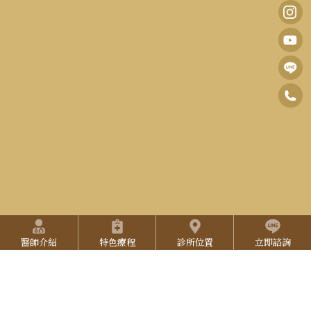
0
F
6
B
I
-
n
Y
2
s
o
5
t
u
2
快捷選單
a
T
7
本網站任何意見和建議，應視作一般性參考資料，適用處置果因
醫師介紹
特色療程
診所位置
立即諮詢
g
u
人而異，不能取代執業醫師之當面診斷及治療、建議。
3
若因直接或間接引用本網頁資訊，衍生出任何形式的損害，波士
r
b
L
3
頓診所不須負上任何法律責任。
a
e
I
3