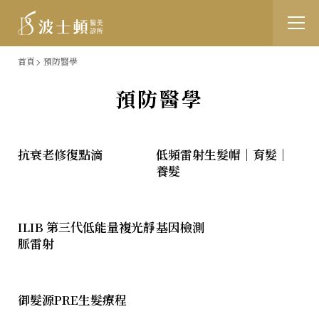
跳
:::
首頁
預防醫學
到
預防醫學
主
要
抗衰老修復點滴
低頻雷射生髮帽｜育髮｜
內
養髮
容
ILIB 第三代低能量複光靜
基因檢測
脈雷射
御髮源PRE生髮療程