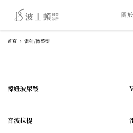
波
:::
士
關
頓
診
跳
:::
所
首頁
雷射/微整型
到
主
主
要
導
內
覽
韓妞玻尿酸
容
音波拉提