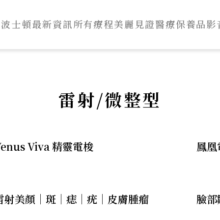
於波士頓
最新資訊
所有療程
美麗見證
醫療保養品
影
雷射/微整型
美
麗
，
Venus Viva 精靈電梭
鳳凰電
從
此
雷射美顏｜斑｜痣｜疣｜皮膚腫瘤
臉部
由