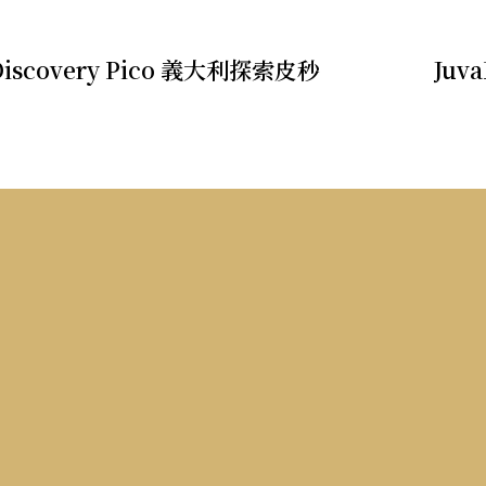
內
Discovery Pico 義大利探索皮秒
Ju
而
外
滲
透