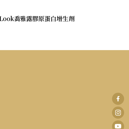
vaLook喬雅露膠原蛋白增生劑
波
士
波
頓
士
波
診