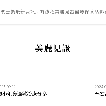
於波士頓
最新資訊
所有療程
美麗見證
醫療保養品
影
美麗見證
鼻
過
敏
/
025.09.19
2025.0
鼻
廖小姐鼻過敏治療分享
林宏
塞