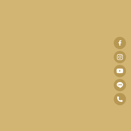
波
士
波
頓
士
波
診
頓
士
所
波
診
頓
F
士
所
0
診
B
頓
I
6
所
臉
諮
n
-
Y
書
詢
s
2