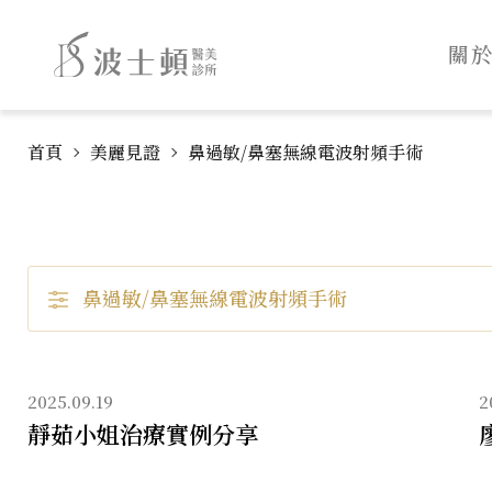
波
:::
士
關
頓
診
跳
:::
所
首頁
美麗見證
鼻過敏/鼻塞無線電波射頻手術
到
主
主
要
導
內
覽
鼻過敏/鼻塞無線電波射頻手術
容
2025.09.19
2
靜茹小姐治療實例分享