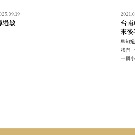
無
025.09.19
2021.0
鼻過敏
台南
線
來後
電
早知道
我有一
波
一個小
射
頻
手
術