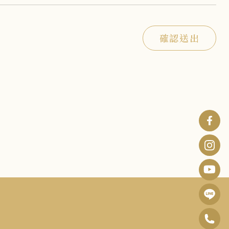
確認送出
波
士
波
頓
士
波
診
頓
士
所
波
診
頓
F
士
所
0
診