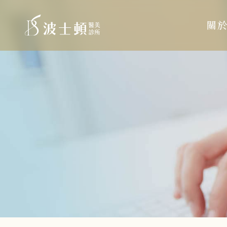
波
:::
要
士
關
內
頓
容
診
所
主
導
覽
:::