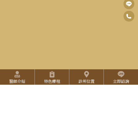
0
F
6
B
I
-
n
Y
2
s
o
5
t
u
2
快捷選單
a
T
7
醫師介紹
特色療程
診所位置
立即諮詢
g
u
3
r
b
L
3
a
e
I
3
N
E