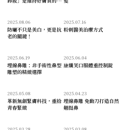
卸妝」是維持好膚質的第
髮
一步
2025.08.06
2025.07.16
防曬不只是美白，更是抗
粉刺醫美治療方式
老的關鍵！
2025.06.19
2025.06.04
埋線鼻雕：非手術性鼻型
康纖芙口服體重控制錠
雕塑的精緻選擇
2025.05.08
2025.04.23
革新無創緊膚科技，重拾
埋線鼻雕 免動刀打造自然
青春緊緻
翹挺鼻
2025.03.28
2025.03.08