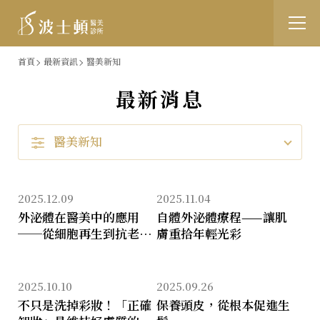
跳
:::
首頁
最新資訊
醫美新知
到
最新消息
醫
主
美
要
醫美新知
新
內
知
容
2025.12.09
2025.11.04
外泌體在醫美中的應用
自體外泌體療程——讓肌
──從細胞再生到抗老逆
膚重拾年輕光彩
齡的新世代療程
2025.10.10
2025.09.26
不只是洗掉彩妝！「正確
保養頭皮，從根本促進生