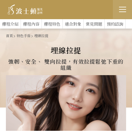
跳
:::
療程介紹
療程內容
療程特色
適合對象
常見問題
預約諮詢
到
首頁
特色手術
埋線拉提
主
埋線拉提
要
強韌、安全、 雙向拉提，有效拉提鬆弛下垂的
內
組織
容