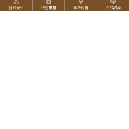
快捷選單
T
魚骨埋線拉提治療後,線材是不是可以增加自
7
醫師介紹
特色療程
診所位置
立即諮詢
g
u
體的膠原蛋白增生呢?
3
r
b
L
3
藍鑽魚骨線的線材PDS縫線埋入後,它確實會慢慢
a
e
I
3
的刺激膠原蛋白的增生，大約3~6個月後即能感
N
受到肌膚自然產生的緊實效果喔。
E
魚骨線埋拉提線的線材會有排斥的反應嗎?
目前仍沒有數據顯示有排斥反應的案例喔
魚骨線埋線後聽說是不能泡溫泉?進行療程多
久後才可以做雷射和臉部按摩呢?
沒錯喔~建議術後未消腫前都應避開高溫環境!