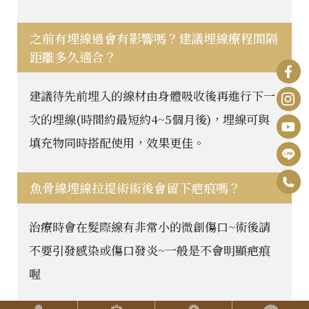
之前有埋線過會有影響嗎？建議埋線療程間隔
距離多久適合？
建議待先前埋入的線材由身體吸收後再進行下一
次的埋線(時間約最短約4~5個月後)，埋線可與
填充物同時搭配使用，效果更佳。
0
魚骨線埋線拉提術術後會留下疤痕嗎？
F
6
B
I
治療時會在髮際線有非常小的微創傷口~術後請
-
n
Y
不要引發感染或傷口發炎~一般是不會明顯疤痕
2
s
o
喔
5
t
u
2
a