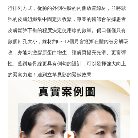
行排列方式，從臉的外側往臉的內側放置線材，並將鬆
弛的皮膚組織集中固定與收緊，專業的醫師會依據患者
皮膚鬆弛下垂的程度決定使用線的數量。傷口僅僅只有
數個針孔大小，線材約6～12個月會逐漸在體內被分解吸
收，亦能刺激膠原蛋白增生、讓膚質提亮光滑、更富彈
性。藍鑽魚骨線更
具有倒勾的設計，可以發揮強大向上
的緊實力道！達到立竿見影的緊緻效果！