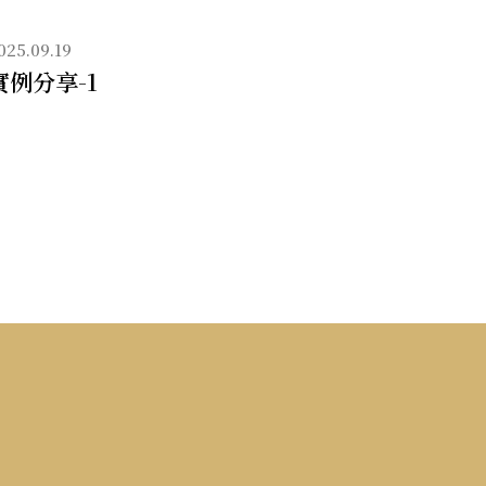
+
025.09.19
實例分享-1
中
臉
拉
提
手
術