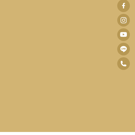
波
士
波
頓
士
波
診
頓
士
所
波
診
頓
F
士
所
0
診
B
頓
I
6
所
臉
諮
n
-
Y
書
詢
s
2
o
專
預
t
5
u
頁
約
a
2
T
中
g
7
u
心