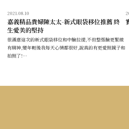
2021.08.10
2
嘉義精品貴婦陳太太-新式眼袋移位推薦 終
生愛美的堅持
很滿意這次的新式眼袋移位和中臉拉提,不但整張臉更緊緻
有精神,變年輕後我每天心情都很好,說真的有更愛照鏡子和
拍照了!
謝謝台南波士頓診所的陳俊伯院長,還有耐心又親切的醫護
工作團隊,也謝謝愛我知道我很愛漂亮的老公支持,這是我年
過50後收到最棒的禮物!!