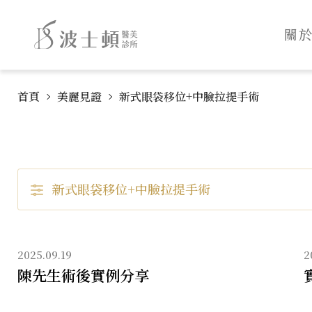
波
:::
士
關
頓
診
跳
:::
所
首頁
美麗見證
新式眼袋移位+中臉拉提手術
到
主
主
要
導
內
覽
新式眼袋移位+中臉拉提手術
容
2025.09.19
2
陳先生術後實例分享