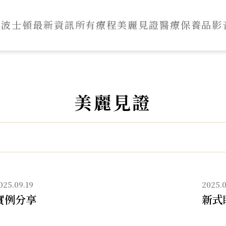
於波士頓
最新資訊
所有療程
美麗見證
醫療保養品
影
美麗見證
新
式
眼
袋
025.09.19
2025.0
移
實例分享
新式
位