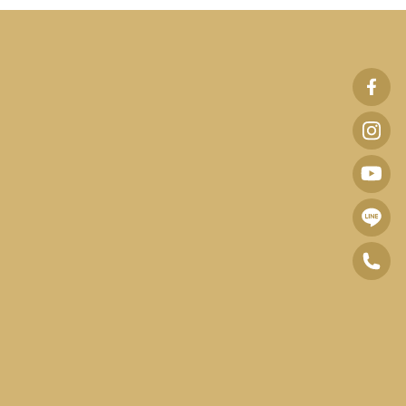
波
士
波
頓
士
波
診
頓
士
所
波
診
頓
F
士
所
0
診
B
頓
I
6
所
臉
諮
n
-
Y
書
詢
s
2
o
專
預
t
5
u