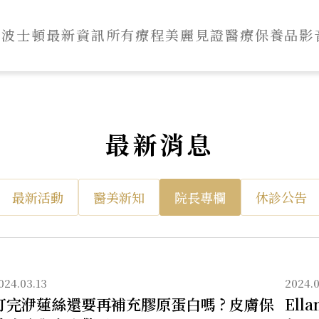
於波士頓
最新資訊
所有療程
美麗見證
醫療保養品
影
最新消息
院
長
最新活動
醫美新知
院長專欄
休診公告
專
欄
024.03.13
2024.0
打完洢蓮絲還要再補充膠原蛋白嗎 ? 皮膚保
El