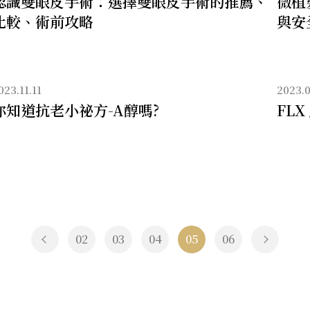
認識雙眼皮手術：選擇雙眼皮手術的推薦、
微植
比較、術前攻略
與安
023.11.11
2023.0
你知道抗老小祕方-A醇嗎?
FLX
02
03
04
05
06