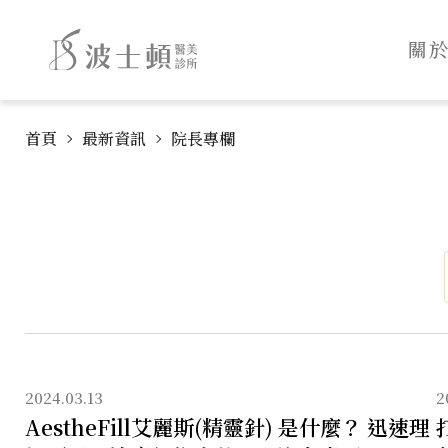
波
:::
士
關
頓
診
跳
:::
所
首頁
最新資訊
院長專欄
到
主
主
要
導
內
覽
容
2024.03.13
2
AestheFill艾麗斯(精靈針) 是什麼？ 迅速理