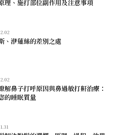
原理、施打部位副作用及注意事項
2.02
斯、洢蓮絲的差別之處
2.02
瞭解鼻子打呼原因與鼻過敏打鼾治療：
您的睡眠質量
1.31