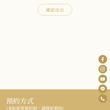
確認送出
0
預約方式
F
6
(本院採用預約制，請提前預約)
B