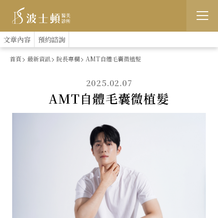
跳
:::
文章內容
預約諮詢
到
首頁
最新資訊
院長專欄
AMT自體毛囊微植髮
主
2025.02.07
要
AMT自體毛囊微植髮
內
容