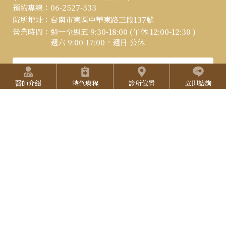
I
:::
預約專線：
06-2527-333
-
n
院所地址：
台南市東區中華東路三段137號
Y
2
營業時間：
週一至週五 9:30-18:00 (午休 12:00-12:30 )
s
o
週六 9:00-17:00，週日 公休
5
t
u
2
快捷選單
立即線上預約
a
T
7
醫師介紹
特色療程
診所位置
立即諮詢
g
u
3
r
b
L
3
a
e
I
3
N
E