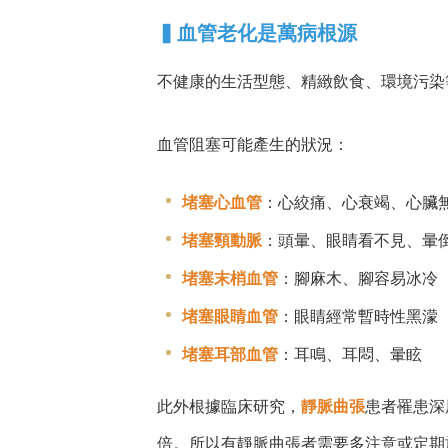
▍
血管老化是萬病根源
不健康的生活型態、精緻飲食、環境污染
血管阻塞可能產生的狀況：
堵塞心血管
：心絞痛、心衰竭、心臟
堵塞頸動脈
：頭暈、眼睛看不見、暈
堵塞末梢血管
：腳麻木、腳容易冰冷
堵塞眼睛血管
：眼睛經常暫時性黑濛
堵塞耳部血管
：耳鳴、耳悶、暈眩
此外根據臨床研究，
靜脈曲張
患者罹患深
倍。所以有靜脈曲張者需要多注意或定期施