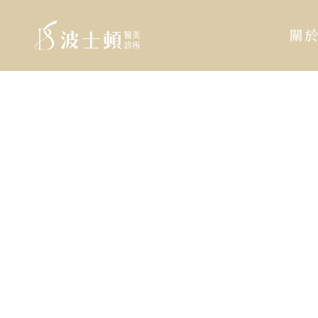
波
:::
士
關
頓
診
跳
:::
所
到
主
主
要
導
內
覽
容