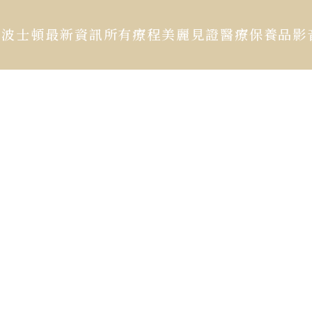
於波士頓
最新資訊
所有療程
美麗見證
醫療保養品
影