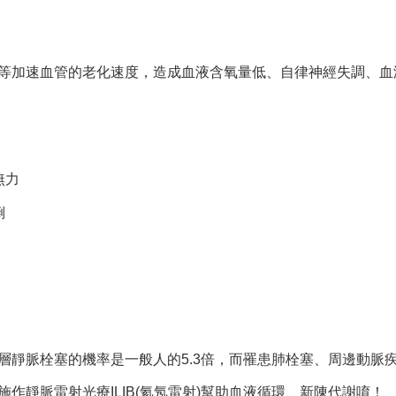
等加速血管的老化速度，造成血液含氧量低、自律神經失調、血
無力
倒
層靜脈栓塞的機率是一般人的5.3倍，而罹患肺栓塞、周邊動脈疾病
作靜脈雷射光療ILIB(氦氖雷射)幫助血液循環、新陳代謝唷！