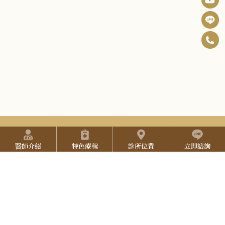
0
F
6
B
I
-
n
Y
2
s
o
5
t
u
2
快捷選單
a
預約方式
T
7
醫師介紹
特色療程
診所位置
立即諮詢
g
u
(本院採用預約制，請提前預約)
3
:::
預約專線：
06-2527-333
r
b
L
3
院所地址：
台南市東區中華東路三段137號
a
e
I
營業時間：
週一至週五 9:30-18:00 (午休 12:00-12:30 )
3
週六 9:00-17:00，週日 公休
N
E