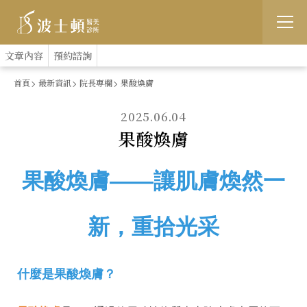
跳
:::
文章內容
預約諮詢
到
首頁
最新資訊
院長專欄
果酸煥膚
主
2025.06.04
要
果酸煥膚
內
容
果酸煥膚——讓肌膚煥然一
新，重拾光采
什麼是果酸煥膚？