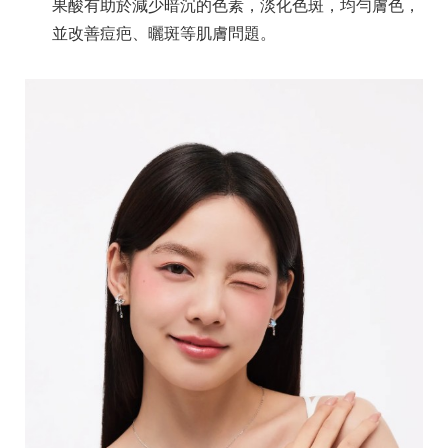
果酸有助於減少暗沉的色素，淡化色斑，均勻膚色，
並改善痘疤、曬斑等肌膚問題。