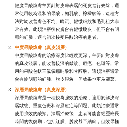
輕度果酸煥膚主要針對皮膚表層的死皮進行去除，通
常使用較為溫和的果酸，如乳酸、檸檬酸等，這種方
法對於改善膚色不均、暗沉、輕微細紋和毛孔粗大非
常有效。此類治療後皮膚會有輕微脫皮，但不會有明
顯的紅腫，適合初次接受果酸治療的患者。
中度果酸煥膚（真皮淺層）
中度果酸煥膚的治療深度比輕度更深，主要針對皮膚
的真皮淺層，能改善較深的皺紋、痘疤、色斑等。
常
用的果酸包括三氟氯噻吨酸和甘醇酸。
這類治療通常
會有較明顯的紅腫、脫皮現象，但效果也更為顯著。
深層果酸煥膚（真皮深層）
深層果酸煥膚是一種較為強效的治療，適用於解決深
層皺紋、重度色斑和深層痘疤等問題。此類治療通常
使用強效的酸類。深層治療後，患者可能會經歷較長
時間的恢復期，包括紅腫、脫皮甚至結痂，但效果極