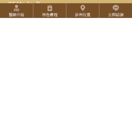
2
預約方式
快捷選單
a
T
7
(本院採用預約制，請提前預約)
醫師介紹
特色療程
診所位置
立即諮詢
g
u
:::
預約專線：
06-2527-333
3
r
院所地址：
台南市東區中華東路三段137號
b
L
3
營業時間：
週一至週五 9:30-18:00 (午休 12:00-12:30 )
a
e
I
週六 9:00-17:00，週日 公休
3
N
立即線上預約
E