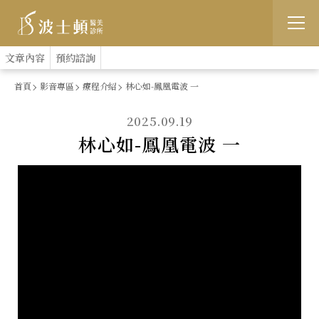
跳
:::
文章內容
預約諮詢
到
首頁
影音專區
療程介紹
林心如-鳳凰電波 一
主
2025.09.19
要
林心如-鳳凰電波 一
內
容