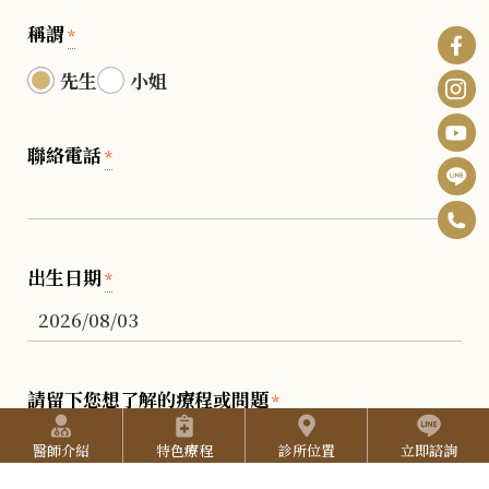
稱謂
*
先生
小姐
聯絡電話
*
0
F
6
B
I
出生日期
*
-
n
Y
2
s
o
5
t
u
請留下您想了解的療程或問題
2
*
快捷選單
a
T
7
醫師介紹
特色療程
診所位置
立即諮詢
g
u
3