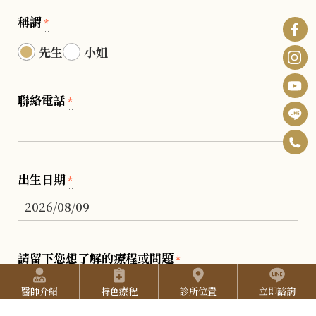
稱謂
*
先生
小姐
聯絡電話
*
0
F
6
B
I
出生日期
*
-
n
Y
2
s
o
5
t
u
請留下您想了解的療程或問題
2
*
快捷選單
a
T
7
醫師介紹
特色療程
診所位置
立即諮詢
g
u
3