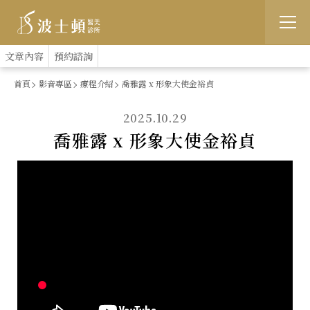
跳
:::
文章內容
預約諮詢
到
首頁
影音專區
療程介紹
喬雅露 x 形象大使金裕貞
主
2025.10.29
要
喬雅露 x 形象大使金裕貞
內
容