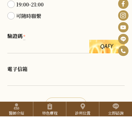
19:00-21:00
可隨時聯繫
驗證碼
*
0
F
6
B
I
電子信箱
-
n
Y
2
s
o
5
t
u
2
快捷選單
確認送出
a
T
7
醫師介紹
特色療程
診所位置
立即諮詢
g
u
3
r
b
L
3