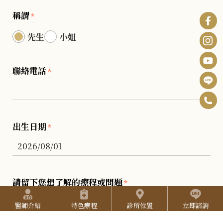
稱謂
*
先生
小姐
聯絡電話
*
0
F
6
B
I
出生日期
*
-
n
Y
2
s
o
5
t
u
請留下您想了解的療程或問題
2
*
快捷選單
a
T
7
醫師介紹
特色療程
診所位置
立即諮詢
g
u
3