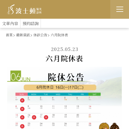
跳
:::
文章內容
預約諮詢
到
首頁
最新資訊
休診公告
六月院休表
主
2025.05.23
要
六月院休表
內
容