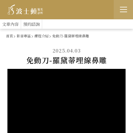
跳
:::
文章內容
預約諮詢
到
首頁
影音專區
療程介紹
免動刀-羅黛蒂埋線鼻雕
主
2025.04.03
要
免動刀-羅黛蒂埋線鼻雕
內
容