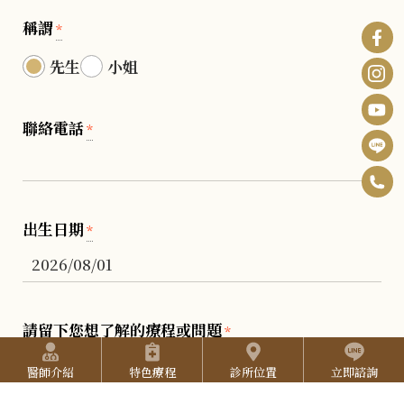
稱謂
*
先生
小姐
聯絡電話
*
0
F
6
B
I
出生日期
*
-
n
Y
2
s
o
5
t
u
請留下您想了解的療程或問題
2
*
快捷選單
a
T
7
醫師介紹
特色療程
診所位置
立即諮詢
g
u
3