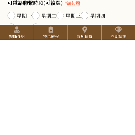
可電話聯繫時段(可複選)
2
*請勾選
s
o
5
星期一
星期二
星期三
星期四
t
u
2
快捷選單
星期五
星期六
a
T
7
醫師介紹
特色療程
診所位置
立即諮詢
g
10:00-12:00
14:00-16:00
16:00-19:00
u
3
r
b
19:00-21:00
L
3
a
e
可隨時聯繫
I
3
N
驗證碼
E
*
電子信箱