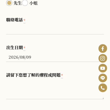
先生
小姐
聯絡電話
*
出生日期
*
請留下您想了解的療程或問題
*
0
F
6
B
I
-
n
Y