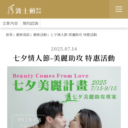
跳
:::
文章內容
預約諮詢
到
首頁
最新資訊
最新活動
七夕情人節-美麗助攻 特惠活動
主
2025.07.14
要
七夕情人節-美麗助攻 特惠活動
內
容