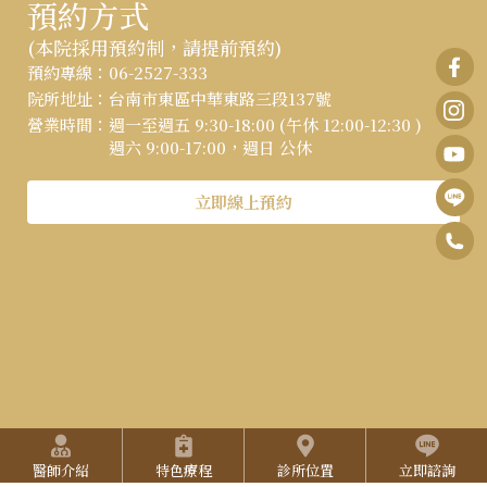
預約方式
(本院採用預約制，請提前預約)
:::
預約專線：
06-2527-333
院所地址：
台南市東區中華東路三段137號
營業時間：
週一至週五 9:30-18:00 (午休 12:00-12:30 )
週六 9:00-17:00，週日 公休
立即線上預約
0
F
6
B
I
-
n
Y
2
s
o
5
t
u
2
快捷選單
a
T
7
醫師介紹
特色療程
診所位置
立即諮詢
g
u