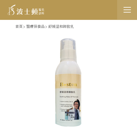
跳
:::
首頁
醫療保養品
舒緩溫和卸妝乳
到
主
要
內
容